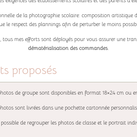
ses exigences des établissements scolaires et des parents d’é
nnelle de la photographie scolaire: composition artistique de
 le respect des plannings afin de perturber le moins possib
le, tous mes efforts sont déployés pour vous assurer une tra
dématérialisation des commandes.
its proposés
photos de groupe sont disponibles en format 18×24 cm ou 
photos sont livrées dans une pochette cartonnée personnalisa
t possible de regrouper les photos de classe et le portrait ind