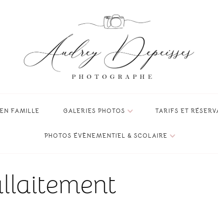
veau-né, bébé et famille à Grenoble, Isère
ssesse ou la naissance de votre nouveau-né !
EN FAMILLE
GALERIES PHOTOS
TARIFS ET RÉSERV
PHOTOS ÉVÈNEMENTIEL & SCOLAIRE
llaitement