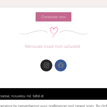
Contactez-moi
Retrouvez toute mon actualité :
ssesse, nouveau-né, bébé et
ite | Developed By
Rara Themes
.
perience by remembering your preferences and repeat visits. By clic