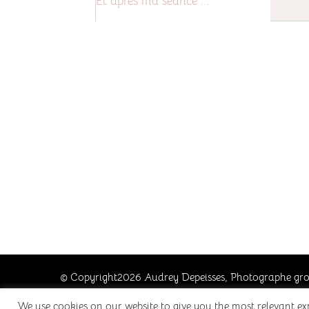
Et après ma séance ...
© Copyright2026
Audrey Depeisses, Photographe gro
famille à Grenoble, Isère
. Tous droits réservés. Chic L
We use cookies on our website to give you the most relevant ex