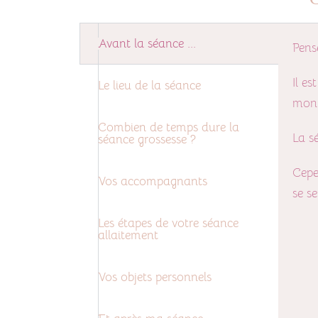
Avant la séance ...
Pens
Il e
Le lieu de la séance
mon
Combien de temps dure la
La s
séance grossesse ?
Cepe
Vos accompagnants
se se
Les étapes de votre séance
allaitement
Vos objets personnels