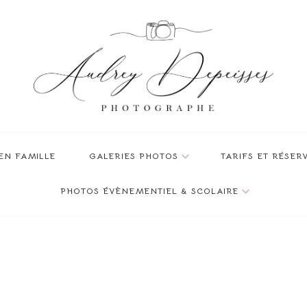
veau-né, bébé et famille à Grenoble, Isère
sesse ou la naissance de votre nouveau-né !
EN FAMILLE
GALERIES PHOTOS
TARIFS ET RÉSER
PHOTOS ÉVÈNEMENTIEL & SCOLAIRE