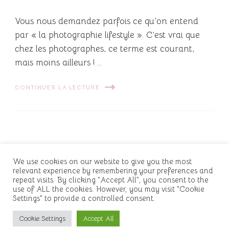
Vous nous demandez parfois ce qu’on entend
par « la photographie lifestyle ». C’est vrai que
chez les photographes, ce terme est courant,
mais moins ailleurs ! …
CONTINUER LA LECTURE
We use cookies on our website to give you the most
relevant experience by remembering your preferences and
© Copyright2026
Audrey Depeisses, Photographe
repeat visits. By clicking “Accept All”, you consent to the
grossesse, nouveau-né, bébé et famille à Grenoble,
use of ALL the cookies. However, you may visit "Cookie
Settings" to provide a controlled consent.
Isère
. Tous droits réservés. Chic Lite | Developed By
Rara
Themes
. Powered by
WordPress
.
Cookie Settings
Accept All
Contactez-moi
Conditions Générales de Vente