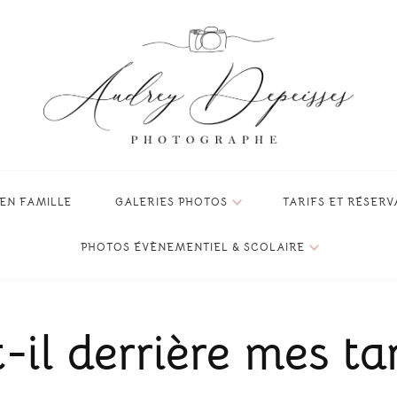
veau-né, bébé et famille à Grenoble, Isère
ssesse ou la naissance de votre nouveau-né !
EN FAMILLE
GALERIES PHOTOS
TARIFS ET RÉSERV
PHOTOS ÉVÈNEMENTIEL & SCOLAIRE
il derrière mes tar