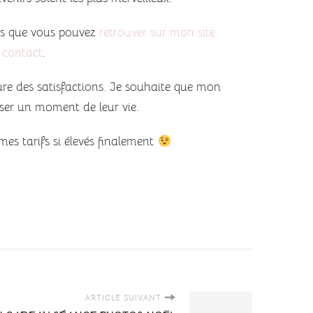
les que vous pouvez
retrouver sur mon site
 contact
.
ure des satisfactions. Je souhaite que mon
iser un moment de leur vie.
mes tarifs si élevés finalement
ARTICLE SUIVANT