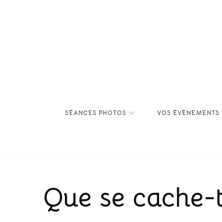
Audrey Depeisses, Photographe grossesse, nou
Immortaliser des instants uniques de votre vie comme la gro
SÉANCES PHOTOS
VOS ÉVÈNEMENTS 
Que se cache-t-