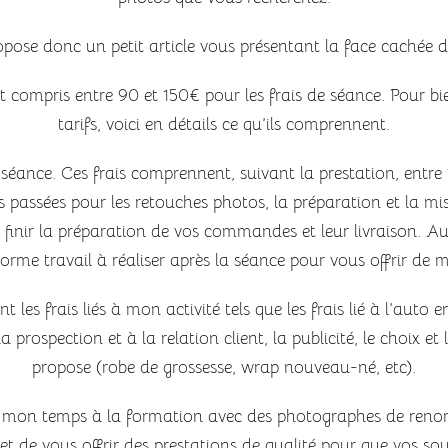
pose donc un petit article vous présentant la face cachée de
nt compris entre 90 et 150€ pour les frais de séance. Pour
tarifs, voici en détails ce qu’ils comprennent.
e séance. Ces frais comprennent, suivant la prestation, entre 
passées pour les retouches photos, la préparation et la m
ur finir la préparation de vos commandes et leur livraison. A
norme travail à réaliser après la séance pour vous offrir de 
es frais liés à mon activité tels que les frais lié à l’auto en
a prospection et à la relation client, la publicité, le choix et
propose (robe de grossesse, wrap nouveau-né, etc).
e mon temps à la formation avec des photographes de renom
 de vous offrir des prestations de qualité pour que vos souve